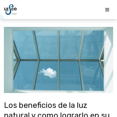
Saltar
al
contenido
Los beneficios de la luz
natural y como lograrlo en su